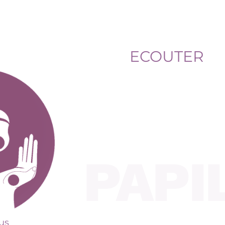
ECOUTER
lus
lus